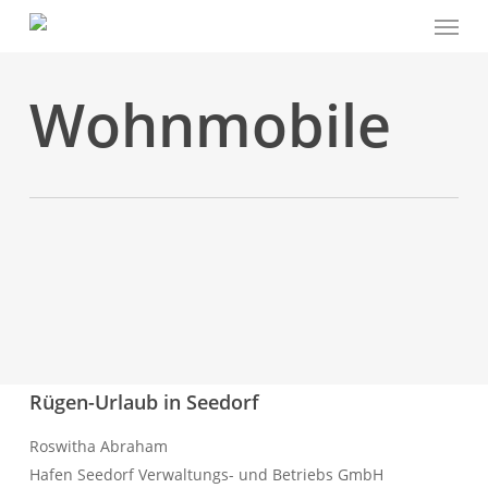
Menu
Skip
to
main
Wohnmobile
content
Wohnmobil Stellplätze
Rügen-Urlaub in Seedorf
Roswitha Abraham
Hafen Seedorf Verwaltungs- und Betriebs GmbH