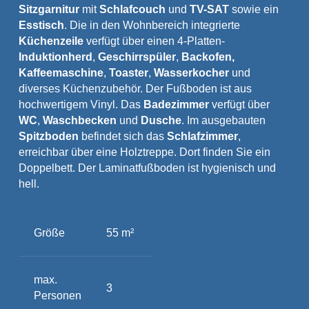
Sitzgarnitur
mit
Schlafcouch
und
TV-SAT
sowie ein
Esstisch
. Die in den Wohnbereich integrierte
Küchenzeile
verfügt über einen 4-Platten-
Induktionherd
,
Geschirrspüler
,
Backofen,
Kaffeemaschine
,
Toaster
,
Wasserkocher
und
diverses Küchenzubehör. Der Fußboden ist aus
hochwertigem Vinyl. Das
Badezimmer
verfügt über
WC
,
Waschbecken
und
Dusche
. Im ausgebauten
Spitzboden
befindet sich das
Schlafzimmer
,
erreichbar über eine Holztreppe. Dort finden Sie ein
Doppelbett. Der Laminatfußboden ist hygienisch und
hell.
Größe
55 m²
max.
3
Personen