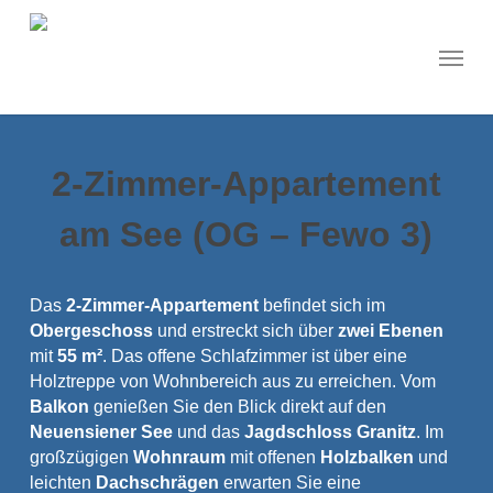
Skip
to
Menu
main
content
2-Zimmer-Appartement
am See (OG – Fewo 3)
Das
2-Zimmer-Appartement
befindet sich im
Obergeschoss
und erstreckt sich über
zwei Ebenen
mit
55 m²
. Das offene Schlafzimmer ist über eine
Holztreppe von Wohnbereich aus zu erreichen. Vom
Balkon
genießen Sie den Blick direkt auf den
Neuensiener See
und das
Jagdschloss Granitz
. Im
großzügigen
Wohnraum
mit offenen
Holzbalken
und
leichten
Dachschrägen
erwarten Sie eine